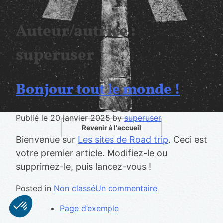
Auteur/autrice :
superuser
Bonjour tout le monde !
Publié le
20 janvier 2025
by
superuser
Revenir à l'accueil
Bienvenue sur
Les sites de Road trip
. Ceci est
votre premier article. Modifiez-le ou
supprimez-le, puis lancez-vous !
sur
Posted in
Non classé
Un commentaire
Bonjour
Page d’exemple
tout